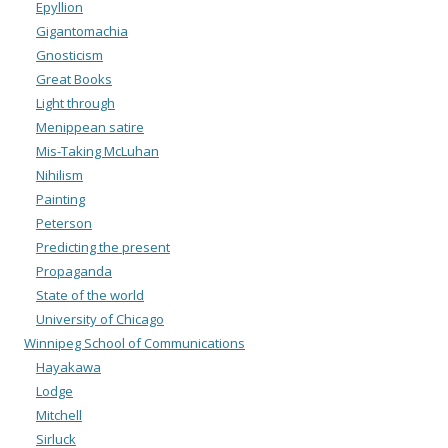
Epyllion
Gigantomachia
Gnosticism
Great Books
Light through
Menippean satire
Mis-Taking McLuhan
Nihilism
Painting
Peterson
Predicting the present
Propaganda
State of the world
University of Chicago
Winnipeg School of Communications
Hayakawa
Lodge
Mitchell
Sirluck