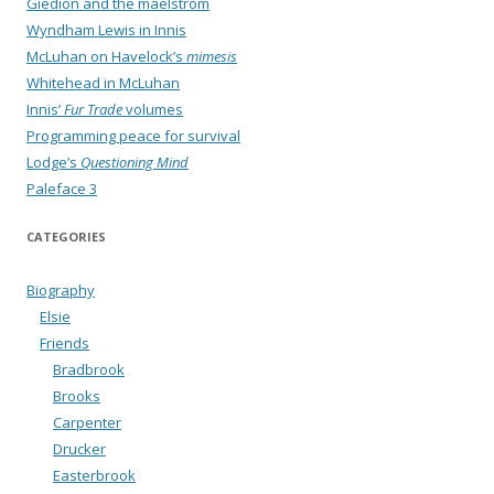
Giedion and the maelstrom
Wyndham Lewis in Innis
McLuhan on Havelock’s
mimesis
Whitehead in McLuhan
Innis’
Fur Trade
volumes
Programming peace for survival
Lodge’s
Questioning Mind
Paleface 3
CATEGORIES
Biography
Elsie
Friends
Bradbrook
Brooks
Carpenter
Drucker
Easterbrook