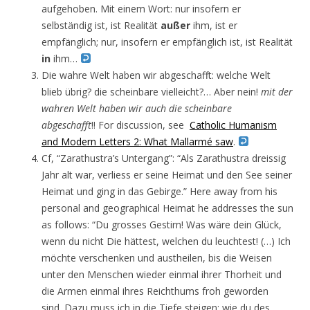
aufgehoben. Mit einem Wort: nur insofern er
selbständig ist, ist Realität
außer
ihm, ist er
empfänglich; nur, insofern er empfänglich ist, ist Realität
in
ihm…
Die wahre Welt haben wir abgeschafft: welche Welt
blieb übrig? die scheinbare vielleicht?… Aber nein!
mit der
wahren Welt haben wir auch die scheinbare
abgeschafft
!! For discussion, see
Catholic Humanism
and Modern Letters 2: What Mallarmé saw
.
Cf, “Zarathustra’s Untergang”: “Als Zarathustra dreissig
Jahr alt war, verliess er seine Heimat und den See seiner
Heimat und ging in das Gebirge.” Here away from his
personal and geographical Heimat he addresses the sun
as follows: “Du grosses Gestirn! Was wäre dein Glück,
wenn du nicht Die hättest, welchen du leuchtest! (…) Ich
möchte verschenken und austheilen, bis die Weisen
unter den Menschen wieder einmal ihrer Thorheit und
die Armen einmal ihres Reichthums froh geworden
sind. Dazu muss ich in die Tiefe steigen: wie du des