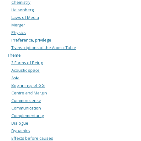
Chemistry
Heisenberg
Laws of Media
Merger
Physics
Preference, privilege
Transcriptions of the Atomic Table
Theme
3 Forms of Being
Acoustic space
Asia
Beginnings of GG
Centre and Margin
Common sense
Communication
Complementarity
Dialogue
Dynamics
Effects before causes