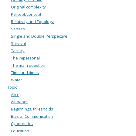
Original complexity
Percept/concept
Relativity and Topology
Senses
Single and Double Perspective
Survival
Tactility
The impersonal
The main question
Time and times
Water
Topic
Alice
Alphabet
Beginnings, thresholds
Bias of Communication
Cybernetics
Education