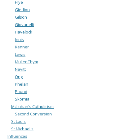
Frye
Giedion
Gilson
Giovanelli
Havelock
Innis
Kenner
Lewis
Muller-Thym
Nevitt
Ong
Phelan
Pound
Skornia
McLuhan's Catholicism
Second Conversion
St Louis
St Michael's
Influences