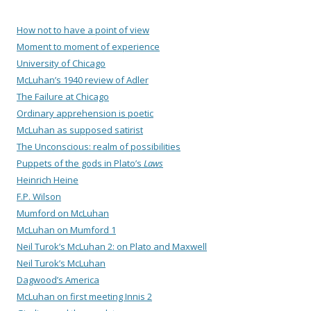
How not to have a point of view
Moment to moment of experience
University of Chicago
McLuhan’s 1940 review of Adler
The Failure at Chicago
Ordinary apprehension is poetic
McLuhan as supposed satirist
The Unconscious: realm of possibilities
Puppets of the gods in Plato’s
Laws
Heinrich Heine
F.P. Wilson
Mumford on McLuhan
McLuhan on Mumford 1
Neil Turok’s McLuhan 2: on Plato and Maxwell
Neil Turok’s McLuhan
Dagwood’s America
McLuhan on first meeting Innis 2