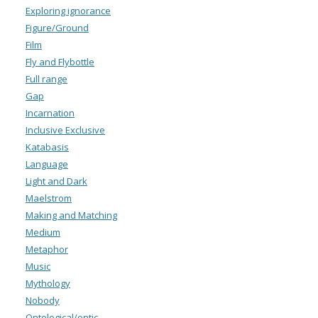
Exploring ignorance
Figure/Ground
Film
Fly and Flybottle
Full range
Gap
Incarnation
Inclusive Exclusive
Katabasis
Language
Light and Dark
Maelstrom
Making and Matching
Medium
Metaphor
Music
Mythology
Nobody
Ontological/ontic