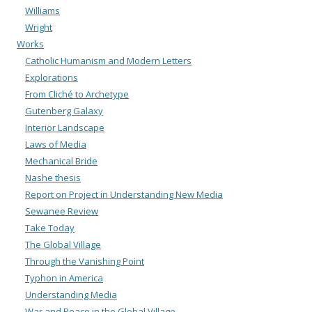
Williams
Wright
Works
Catholic Humanism and Modern Letters
Explorations
From Cliché to Archetype
Gutenberg Galaxy
Interior Landscape
Laws of Media
Mechanical Bride
Nashe thesis
Report on Project in Understanding New Media
Sewanee Review
Take Today
The Global Village
Through the Vanishing Point
Typhon in America
Understanding Media
War and Peace in the Global Village