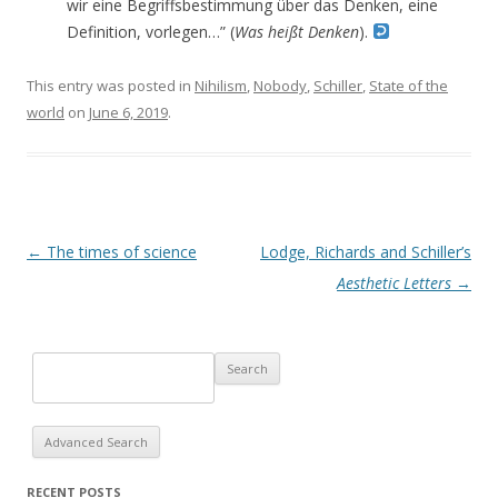
wir eine Begriffsbestimmung über das Denken, eine
Definition, vorlegen…” (
Was heißt Denken
).
This entry was posted in
Nihilism
,
Nobody
,
Schiller
,
State of the
world
on
June 6, 2019
.
Post navigation
←
The times of science
Lodge, Richards and Schiller’s
Aesthetic Letters
→
Advanced Search
RECENT POSTS