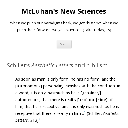
McLuhan's New Sciences
When we push our paradigms back, we get "history"; when we
push them forward, we get "science". (Take Today, 15)
Skip to content
Menu
Schiller’s
Aesthetic Letters
and nihilism
As soon as man is only form, he has no form, and the
[autonomous] personality vanishes with the condition. In
a word, it is only inasmuch as he is [genuinely]
autonomous, that there is reality [also]
out[side]
of
him, that he is receptive; and it is only inasmuch as he is
1
receptive that there is reality
in
him…
(Schiller,
Aesthetic
2
Letters
, #13)